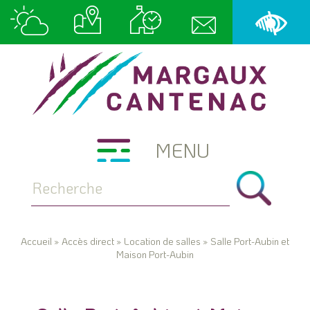
MENU
Accueil
»
Accès direct
»
Location de salles
»
Salle Port-Aubin et
Maison Port-Aubin