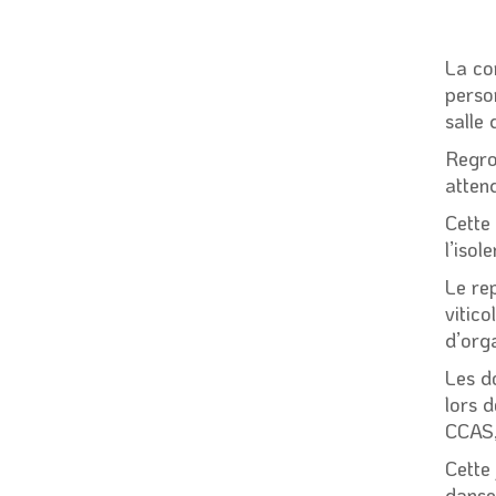
La co
perso
salle 
Regro
atten
Cette 
l’iso
Le re
vitic
d’org
Les d
lors 
CCAS,
Cette
dans