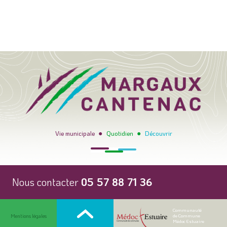
●
●
Vie municipale
Quotidien
Découvrir
Nous contacter
05 57 88 71 36
Communauté
Mentions légales
de Commune
Médoc Estuaire