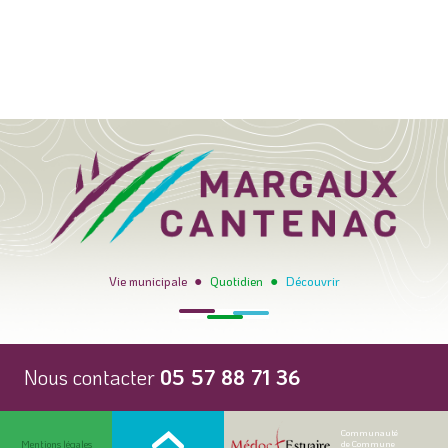
●
●
Vie municipale
Quotidien
Découvrir
Nous contacter
05 57 88 71 36
Communauté
Mentions légales
de Commune