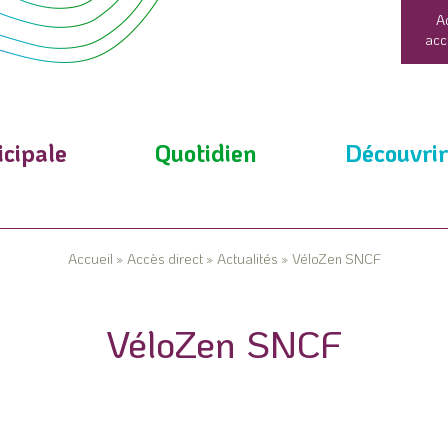
A
acc
cipale
Quotidien
Découvrir
Accueil
»
Accès direct
»
Actualités
»
VéloZen SNCF
VéloZen SNCF