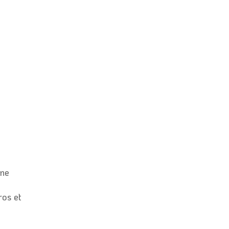
une
ros et