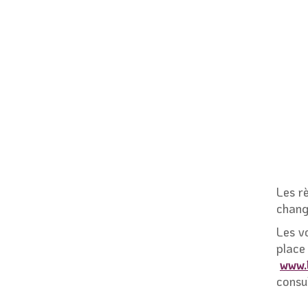
Les r
chang
Les v
place
www.
consu