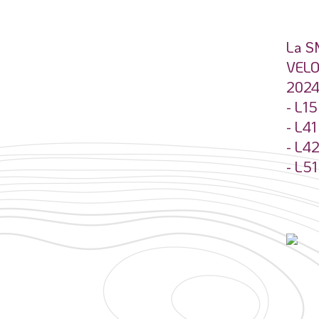
La SN
VELO
2024 
- L15
- L41
- L4
- L51