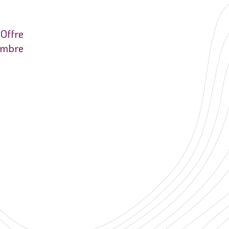
 Offre
embre