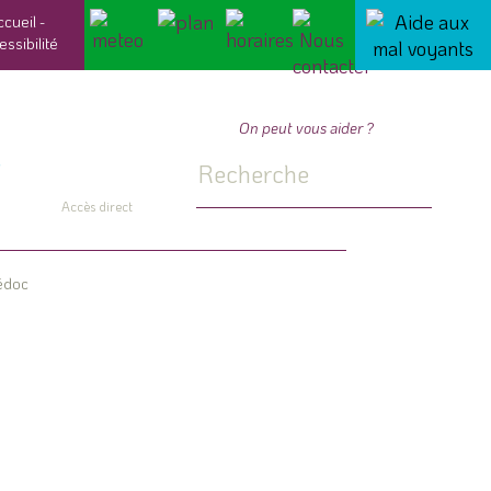
ccueil
-
essibilité
On peut vous aider ?
Accès direct
édoc