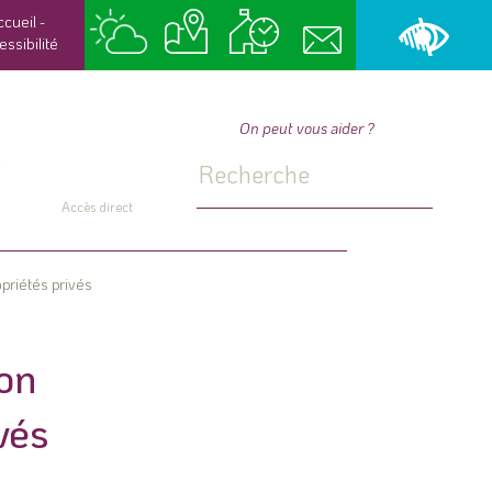
ccueil
-
essibilité
On peut vous aider ?
Accès direct
opriétés privés
ion
vés