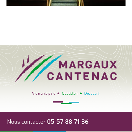
●
●
Vie municipale
Quotidien
Découvrir
Nous contacter
05 57 88 71 36