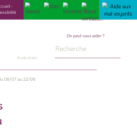
ccueil
-
essibilité
On peut vous aider ?
Accès direct
s du 08/07 au 22/08
s
u