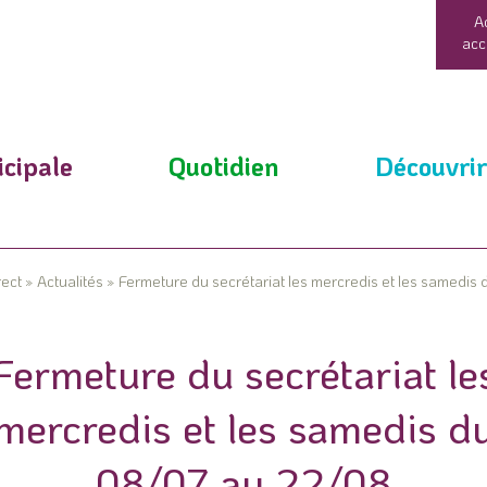
A
acc
cipale
Quotidien
Découvrir
rect
»
Actualités
»
Fermeture du secrétariat les mercredis et les samedi
Fermeture du secrétariat le
mercredis et les samedis d
08/07 au 22/08