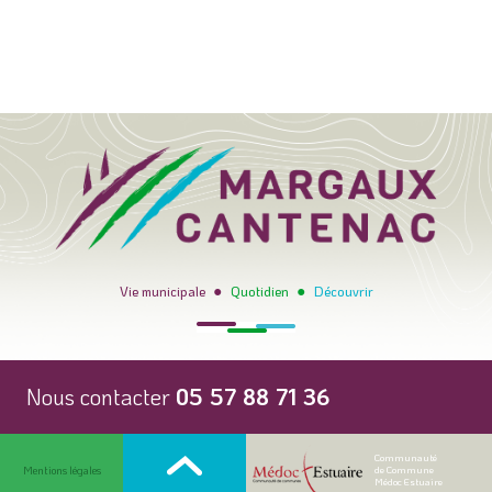
●
●
Vie municipale
Quotidien
Découvrir
Nous contacter
05 57 88 71 36
Communauté
Mentions légales
de Commune
Médoc Estuaire