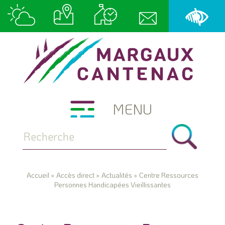
MENU
Accueil
»
Accès direct
»
Actualités
»
Centre Ressources
Personnes Handicapées Vieillissantes